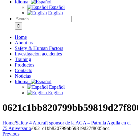
Idioma:
Español
English
Home
About us
Safety & Human Factors
Investigación accidentes
Training
Productos
Contacto
Noticias
Idioma:
Español
English
0621c1bb820799bb59819d27f80
Home
/
Safety 4 Aircraft sponsor de la AGA – Patrulla Aguila en el
75 Aniversario
/
0621c1bb820799bb59819d27f8005bc4
Previous