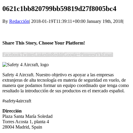
0621c1bb820799bb59819d27f8005bc4
By
Redacción
|
2018-01-19T11:39:11+00:00
January 19th, 2018
|
Share This Story, Choose Your Platform!
Facebook
Twitter
Linkedin
Reddit
Google+
Pinterest
Vk
Email
Safety 4 Aircraft. Nuestro objetivo es apoyar a las empresas
extranjeras de alta tecnología en materia de seguridad en vuelo, de
manera que podamos formar un equipo coordinado que tenga como
resultado la introducción de sus productos en el mercado español.
#safety4aircraft
Dirección
Plaza Santa María Soledad
Torres Acosta 1, planta 4
28004 Madrid, Spain