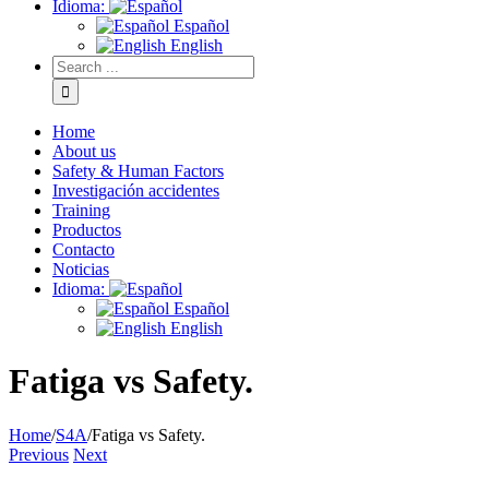
Idioma:
Español
English
Home
About us
Safety & Human Factors
Investigación accidentes
Training
Productos
Contacto
Noticias
Idioma:
Español
English
Fatiga vs Safety.
Home
/
S4A
/
Fatiga vs Safety.
Previous
Next