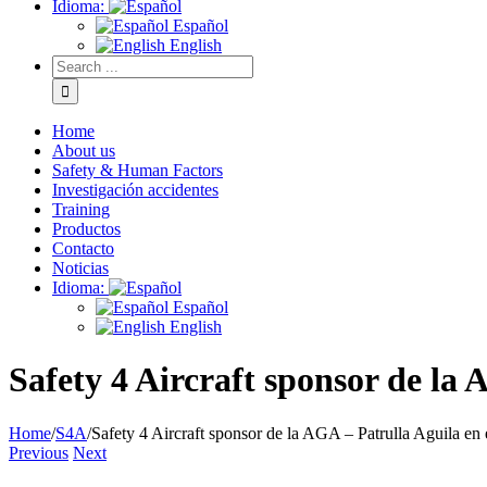
Idioma:
Español
English
Home
About us
Safety & Human Factors
Investigación accidentes
Training
Productos
Contacto
Noticias
Idioma:
Español
English
Safety 4 Aircraft sponsor de la 
Home
/
S4A
/
Safety 4 Aircraft sponsor de la AGA – Patrulla Aguila en 
Previous
Next