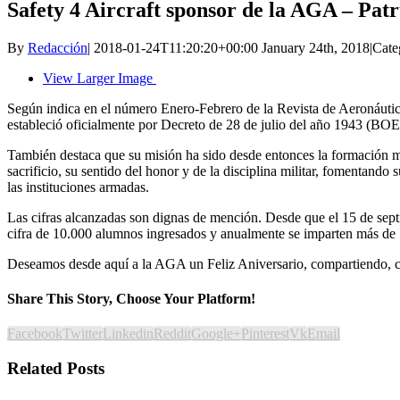
Safety 4 Aircraft sponsor de la AGA – Patr
By
Redacción
|
2018-01-24T11:20:20+00:00
January 24th, 2018
|
Cate
View Larger Image
Según indica en el número Enero-Febrero de la Revista de Aeronáutica
estableció oficialmente por Decreto de 28 de julio del año 1943 (BO
También destaca que su misión ha sido desde entonces la formación mili
sacrificio, su sentido del honor y de la disciplina militar, fomentan
las instituciones armadas.
Las cifras alcanzadas son dignas de mención. Desde que el 15 de sep
cifra de 10.000 alumnos ingresados y anualmente se imparten más de 
Deseamos desde aquí a la AGA un Feliz Aniversario, compartiendo, co
Share This Story, Choose Your Platform!
Facebook
Twitter
Linkedin
Reddit
Google+
Pinterest
Vk
Email
Related Posts